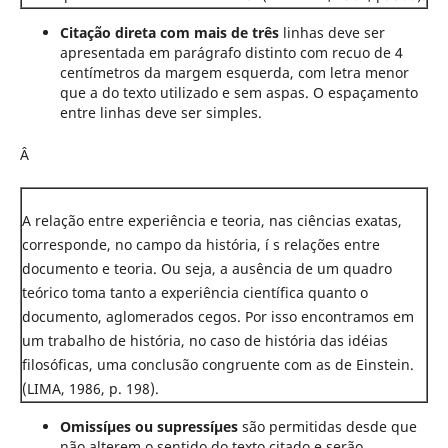
Citação direta com mais de três
linhas deve ser
apresentada em parágrafo distinto com recuo de 4
centímetros da margem esquerda, com letra menor
que a do texto utilizado e sem aspas. O espaçamento
entre linhas deve ser simples.
Â
A relação entre experiência e teoria, nas ciências exatas,
corresponde, no campo da história, í s relações entre
documento e teoria. Ou seja, a ausência de um quadro
teórico toma tanto a experiência científica quanto o
documento, aglomerados cegos. Por isso encontramos em
um trabalho de história, no caso de história das idéias
filosóficas, uma conclusão congruente com as de Einstein.
(LIMA, 1986, p. 198).
Omissíµes ou supressíµes
são permitidas desde que
não alterem o sentido do texto citado e serão