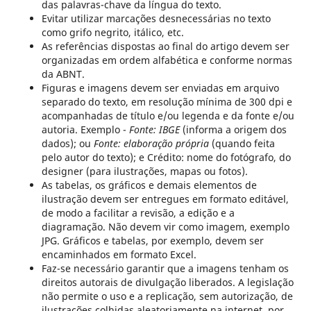
das palavras-chave da língua do texto.
Evitar utilizar marcações desnecessárias no texto
como grifo negrito, itálico, etc.
As referências dispostas ao final do artigo devem ser
organizadas em ordem alfabética e conforme normas
da ABNT.
Figuras e imagens devem ser enviadas em arquivo
separado do texto, em resolução mínima de 300 dpi e
acompanhadas de título e/ou legenda e da fonte e/ou
autoria. Exemplo -
Fonte: IBGE
(informa a origem dos
dados); ou
Fonte: elaboração própria
(quando feita
pelo autor do texto); e Crédito: nome do fotógrafo, do
designer (para ilustrações, mapas ou fotos).
As tabelas, os gráficos e demais elementos de
ilustração devem ser entregues em formato editável,
de modo a facilitar a revisão, a edição e a
diagramação. Não devem vir como imagem, exemplo
JPG. Gráficos e tabelas, por exemplo, devem ser
encaminhados em formato Excel.
Faz-se necessário garantir que a imagens tenham os
direitos autorais de divulgação liberados. A legislação
não permite o uso e a replicação, sem autorização, de
ilustrações colhidas aleatoriamente na internet, por