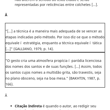
representadas por reticências entre colchetes [...].
Â
"[...] a técnica é a maneira mais adequada de se vencer as
etapas indicadas pelo método. Por isso diz-se que o método
equivale í estratégia, enquanto a técnica equivale í tática
[...]" (GALLIANO, 1979, p. 14).
"O gesto cria uma atmosfera propícia í paródia licenciosa
dos nomes dos santos e de suas funções. [...] Assim, todos
os santos cujos nomes a multidão grita, são travestis, seja
no plano obsceno, seja na boa mesa." (BAKHTIN, 1987, p.
166).
Â
Citação Indireta
é quando o autor, ao redigir seu