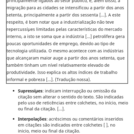
principalmente ligados ao setor público, e, além disso, a
migração para as cidades se intensificou a partir dos anos
setenta, principalmente a partir dos sessenta [...]. A este
respeito, é bom notar que a industrialização não teve
repercussíµes limitadas pelas características do mercado
interno, a isto se soma que a indústria [...] petrolífera gera
poucas oportunidades de emprego, devido ao tipo de
tecnologia utilizada. O mesmo acontece com as indústrias
que alcançaram maior auge a partir dos anos setenta, que
também tinham um nível relativamente elevado de
produtividade. Isso explica os altos índices de trabalho
informal e pobreza [...]. (Tradução nossa).
Supressíµes
: indicam interrupção ou omissão da
citação sem alterar o sentido do texto. São indicadas
pelo uso de reticências entre colchetes, no início, meio
ou final da citação. [...].
Interpolações
: acréscimos ou comentários inseridos
em citações são indicados entre colchetes [ ], no
inicio, meio ou final da citação.