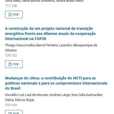
Silva Silles, Denis Bruno Viríssimo, André Brasil Vieira
111-138
PDF
A construção de um projeto nacional de transição
energética frente aos dilemas atuais da cooperação
internacional na COP30
Thiago Vasconcellos Barral Ferreira, Leandro Albuquerque de
Oliveira
139-152
PDF
Mudanças do clima: a contribuição do MCTI para as
políticas nacionais e para os compromissos internacionais
do Brasil
Osvaldo Luiz Leal de Moraes, Andrea Latge, Ima Celia Guimarães
Vieira, Márcio Rojas
153-169
PDF