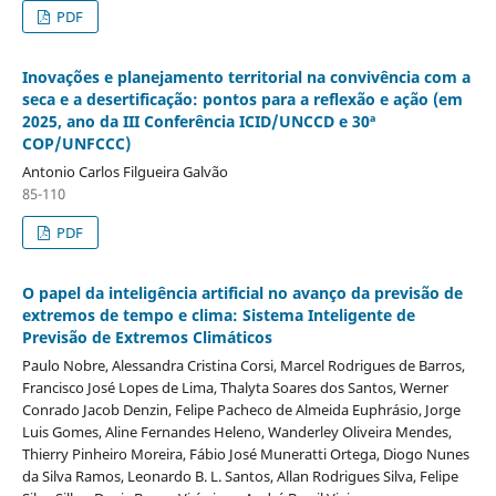
PDF
Inovações e planejamento territorial na convivência com a
seca e a desertificação: pontos para a reflexão e ação (em
2025, ano da III Conferência ICID/UNCCD e 30ª
COP/UNFCCC)
Antonio Carlos Filgueira Galvão
85-110
PDF
O papel da inteligência artificial no avanço da previsão de
extremos de tempo e clima: Sistema Inteligente de
Previsão de Extremos Climáticos
Paulo Nobre, Alessandra Cristina Corsi, Marcel Rodrigues de Barros,
Francisco José Lopes de Lima, Thalyta Soares dos Santos, Werner
Conrado Jacob Denzin, Felipe Pacheco de Almeida Euphrásio, Jorge
Luis Gomes, Aline Fernandes Heleno, Wanderley Oliveira Mendes,
Thierry Pinheiro Moreira, Fábio José Muneratti Ortega, Diogo Nunes
da Silva Ramos, Leonardo B. L. Santos, Allan Rodrigues Silva, Felipe