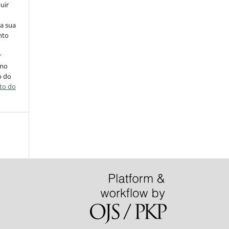
uir
na sua
nto
r
omo
o do
ito do