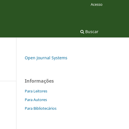
Acesso
Buscar
Open Journal Systems
Informações
Para Leitores
Para Autores
Para Bibliotecários