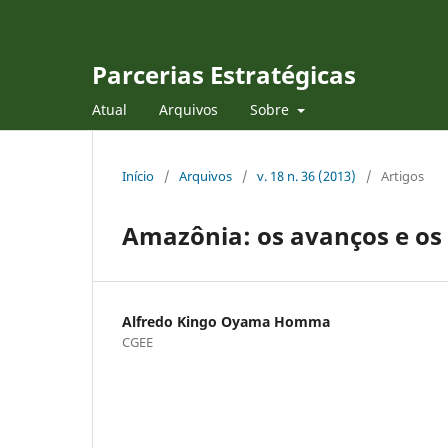
Parcerias Estratégicas
Atual
Arquivos
Sobre
Início
/
Arquivos
/
v. 18 n. 36 (2013)
/
Artigos
Amazônia: os avanços e os 
Alfredo Kingo Oyama Homma
CGEE