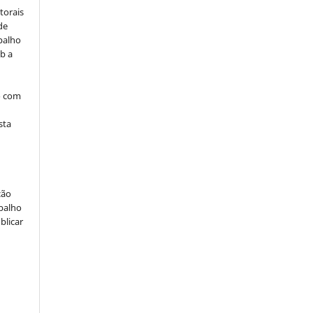
torais
de
balho
b a
o com
sta
ção
abalho
blicar